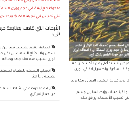
السمكة كاملاً لتؤثر في نشاط الخلية
التي تعيش في المياه العادية ويحسن 
الأبحاث التي قامت بمتابعة ح
يلي:
·الطاقة المغناطيسية تغير من در
اسهل ولا يحتاج السمك الى بذل جهد
الوزن بسبب عدم فقد جهد وطاقه اثن
ي تتعرض لنسبة أعلى من الأكسجين مما
 المبكرة. وتظهر زيادة في الوزن
انجذاب السمك للطعام الممغنط بأ
يكسبه وزناً اكثر.
تزيد كفاءة التمثيل الغذائي مما يزيد
زيادة ملحوظة في نشاط السمك ب
 والفيتامينات وإيصالها إلى جسم
من جهاز نفرتاري
لتي تصيب الأسماك يرافق ذلك