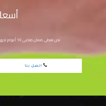
أسعار
نحن نعطى ضمان صناعى 10 أعوام لجهازنا الذى يعيش 50 عام وضمان مالى باسترجاع كل ما دفعت خلال ثلاثة أشهر كاملة إذا لم يحقق الجهاز غرضه .
اتصل بنا