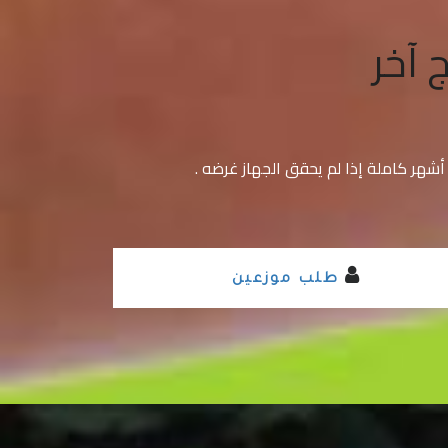
 آخر
طلب موزعين