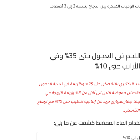
الدم. بالإضافة إلى ذلك انخفضت معدلات الوفيات المبكرة بين الدجاج بنسبة 2 إلى 3 أضعاف
زيادة في متوسط انتاج اللحم فى العجول حتى 35% وفي
يؤثر جهاز نفرتاري خلال 90 يوماً على العدد البكتيري بالنقصان حتى 25% وبالزيادة في نسبة الدهون
حتى 6% وزيادة كثافة اللبن حتى 0،5% ونقصان حموضة اللبن الى أقل من 6% وزيادة الزوجة في
اللبن حتى 9% ، الطاقة الحيوية التي ينتجها جهاز نفرتاري تزيد من إنتاجية الحليب حتى 10% مع ارتفاع
التناسلي.
تخدام الماء الممغنط كشفت عن ما يلي:
ى 10%