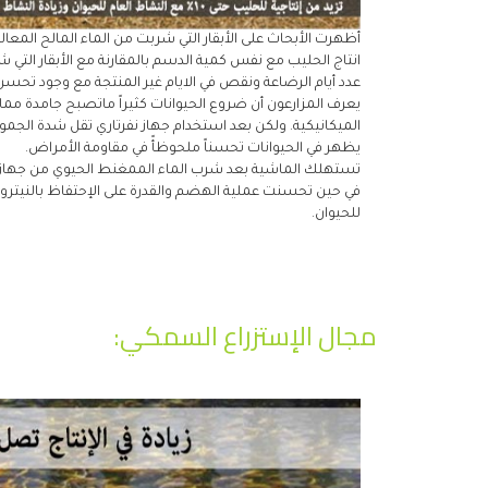
أظهرت الأبحاث على الأبقار التي شربت من الماء المالح المعال
انتاج الحليب مع نفس كمية الدسم بالمقارنة مع الأبقار التي ش
عدد أيام الرضاعة ونقص في الايام غير المنتجة مع وجود تحسن
يعرف المزارعون أن ضروع الحيوانات كثيراً ماتصبح جامدة مما 
الميكانيكية. ولكن بعد استخدام جهاز نفرتاري تقل شدة الجم
يظهر في الحيوانات تحسناً ملحوظأً في مقاومة الأمراض.
تستهلك الماشية بعد شرب الماء الممغنط الحيوي من جهاز نف
في حين تحسنت عملية الهضم والقدرة على الإحتفاظ بالنيتر
للحيوان.
مجال الإستزراع السمكي: