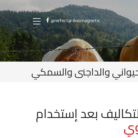
@nefertaribiomagnetic
حيواني والداجنى والسمكي
لتكاليف بعد إستخدام
وي