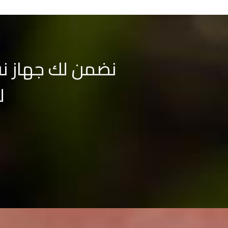
نضمن لك جهاز نف
ل